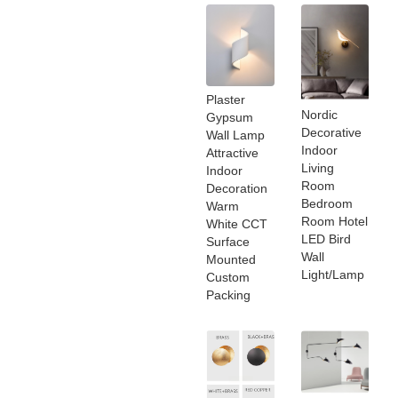
Plaster
Nordic
Gypsum
Decorative
Wall Lamp
Indoor
Attractive
Living
Indoor
Room
Decoration
Bedroom
Warm
Room Hotel
White CCT
LED Bird
Surface
Wall
Mounted
Light/Lamp
Custom
Packing