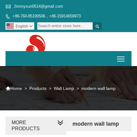

Jimmysun0514@gmail.com
+86-760-85190506，+86-15914659973


English

Toggl

>
Products
>
Wall Lamp
>
modern wall lamp
Home
MORE
modern wall lamp
PRODUCTS